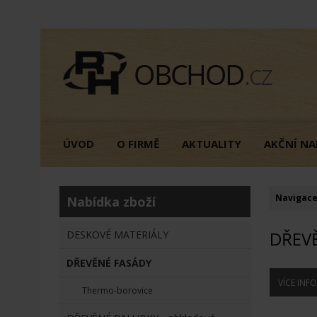
ÚVOD
O FIRMĚ
AKTUALITY
AKČNÍ NA
Navigace
Nabídka zboží
DŘEV
DESKOVÉ MATERIÁLY
DŘEVĚNÉ FASÁDY
VÍCE INF
Thermo-borovice