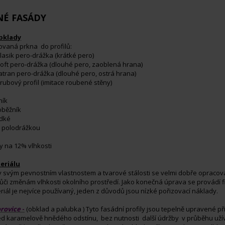
NÉ FASÁDY
bklady
ovaná prkna do profilů:
lasik pero-drážka (krátké pero)
soft pero-drážka (dlouhé pero, zaoblená hrana)
tatran pero-drážka (dlouhé pero, ostrá hrana)
rubový profil (imitace roubené stěny)
ník
oběžník
adké
s polodrážkou
y na 12% vlhkosti
eriálu
ky svým pevnostním vlastnostem a tvarové stálosti se velmi dobře opracová
vůči změnám vlhkosti okolního prostředí. Jako konečná úprava se provádí 
riál je nejvíce používaný, jeden z důvodů jsou nízké pořizovací náklady.
rovice
-
(obklad a palubka ) Tyto fasádní profily jsou tepelně upravené př
ed karamelově hnědého odstínu, bez nutnosti další údržby v průběhu užív