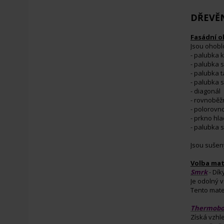
DŘEVĚ
Fasádní o
Jsou ohobl
- palubka k
- palubka 
- palubka 
- palubka s
- diagonál
- rovnoběž
- polorovn
- prkno hl
- palubka 
Jsou sušen
Volba mat
Smrk
- Dí
Je odolný 
Tento mate
Thermobo
Získá vzhl