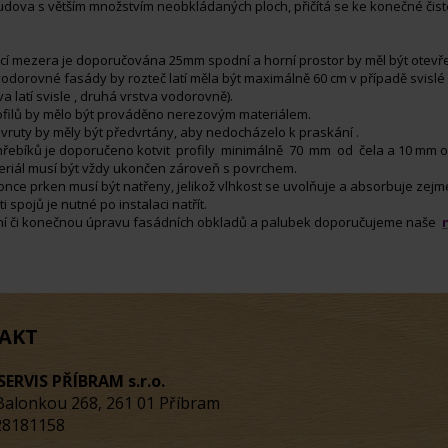
 budova s větším množstvím neobkládaných ploch, přičítá se ke konečné čist
cí mezera je doporučována 25mm spodní a horní prostor by měl být otevře
vodorovné fasády by rozteč latí měla být maximálně 60 cm v případě svislé
tva latí svisle , druhá vrstva vodorovně).
ofilů by mělo být prováděno nerezovým materiálem.
 vruty by měly být předvrtány, aby nedocházelo k praskání .
í hřebíků je doporučeno kotvit profily minimálně 70 mm od čela a 10 mm o
teriál musí být vždy ukončen zároveň s povrchem.
nce prken musí být natřeny, jelikož vlhkost se uvolňuje a absorbuje zej
i spojů je nutné po instalaci natřít.
ní či konečnou úpravu fasádních obkladů a palubek doporučujeme naše
AKT
SERVIS PŘÍBRAM s.r.o.
Balonkou 268, 261 01 Příbram
 28181158