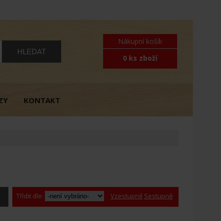
Nákupní košík
0 ks zboží
ZY
KONTAKT
Třídit dle:
Vzestupně
Sestupně