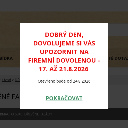
DOBRÝ DEN,
DOVOLUJEME SI VÁS
UPOZORNIT NA
BÍDKA
OBCHODNÍ PODMÍNKY
GDPR
ČASTÉ DOTA
FIREMNÍ DOVOLENOU -
17. AŽ 21.8.2026
.
:
Úvod
>
DŘEVĚNÉ FASÁDY
Otevřeno bude od 24.8.2026
ĚNÉ FASÁDY
POKRAČOVAT
ORMACÍ O SEKCI DŘEVĚNÉ FASÁDY