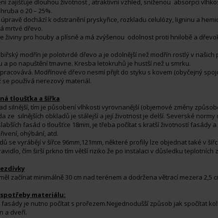
ní zajišťuje dlouhou životnost , atraktivní vzhled, sníženou absorpci vlhk
zhruba o 20 – 25%.
 úpravě dochází k odstranění pryskyřice, rozkladu celulózy, ligninu a hemi
á mrtvé dřevo.
 živiny pro houby a plísně a má zvýšenou odolnost proti hnilobě a dře
ibiřský modřín je polotvrdé dřevo a je odolnější než modřín rostlý v našic
 a po napuštění tmavne. Kresba letokruhů je hustší než u smrku.
pracovává. Modřínové dřevo nesmí přijít do styku s kovem (obyčejný spojo
 se používá nerezový materiál.
á tloušťka a šířka
ad silnější, tím je působení vlhkosti vyrovnanější (objemové změny způsob
a ze silnějších obkladů je stálejší a její životnost je delší. Severské norm
 slabších fasád o tloušťce 18mm, je třeba počítat s kratší životností fasády
řivení, ohýbání, atd.
dů se vyrábějí v šířce 96mm,121mm, některé profily lze objednat také v šíř
ravidlo, čím širší prkno tím větší riziko že po instalaci v důsledku teplotníc
ezdívky
měl začínat minimálně 30 cm nad terénem a dodržena větrací mezera 2,5 c
 spotřeby materiálu:
 fasády je nutno počítat s prořezem.
Nejjednodušší způsob jak spočítat kol
n a dveří.