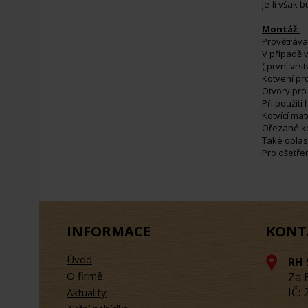
Je-li však
Montáž:
Provětráva
V případě 
( první vrs
Kotvení pr
Otvory pro
Při použit
Kotvící ma
Ořezané ko
Také oblast
Pro ošetře
INFORMACE
KONT
Úvod
RH 
O firmě
Za 
IČ:
Aktuality