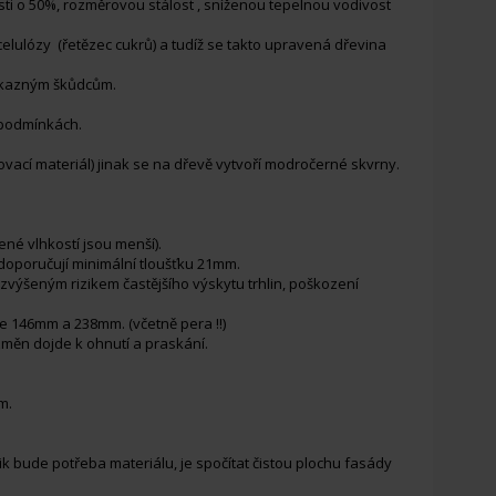
osti o 50%, rozměrovou stálost , sníženou tepelnou vodivost
celulózy (řetězec cukrů) a tudíž se takto upravená dřevina
vokazným škůdcům.
h podmínkách.
vací materiál) jinak se na dřevě vytvoří modročerné skvrny.
ené vlhkostí jsou menší).
y doporučují minimální tloušťku 21mm.
 a zvýšeným rizikem častějšího výskytu trhlin, poškození
ce 146mm a 238mm. (včetně pera !!)
h změn dojde k ohnutí a praskání.
m.
ik bude potřeba materiálu, je spočítat čistou plochu fasády