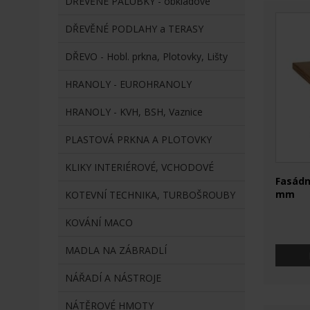
DŘEVĚNÉ PALUBKY - obkladové
DŘEVĚNÉ PODLAHY a TERASY
DŘEVO - Hobl. prkna, Plotovky, Lišty
HRANOLY - EUROHRANOLY
HRANOLY - KVH, BSH, Vaznice
PLASTOVÁ PRKNA A PLOTOVKY
KLIKY INTERIÉROVÉ, VCHODOVÉ
Fasádn
mm
KOTEVNÍ TECHNIKA, TURBOŠROUBY
KOVÁNÍ MACO
MADLA NA ZÁBRADLÍ
NÁŘADÍ A NÁSTROJE
NÁTĚROVÉ HMOTY