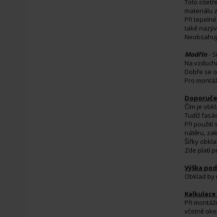
Toto ošetře
materiálu 
Při tepelné
také nazýv
Neobsahuje
Modřín
-
S
Na vzduchu
Dobře se o
Pro montáž
Doporučen
Čím je obkl
Tudíž fasád
Při použití
nátěru, zak
Šířky obkla
Zde platí p
Výška pod
Obklad by 
Kalkulace
Při montáži
včetně oke