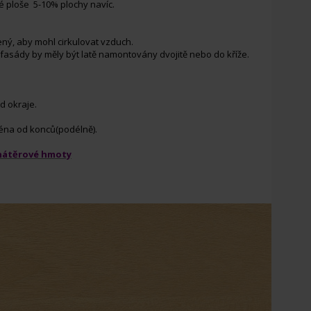
é ploše 5-10% plochy navíc.
ný, aby mohl cirkulovat vzduch.
 fasády by měly být latě namontovány dvojitě nebo do kříže.
d okraje.
ména od konců(podélně).
nátěrové hmoty