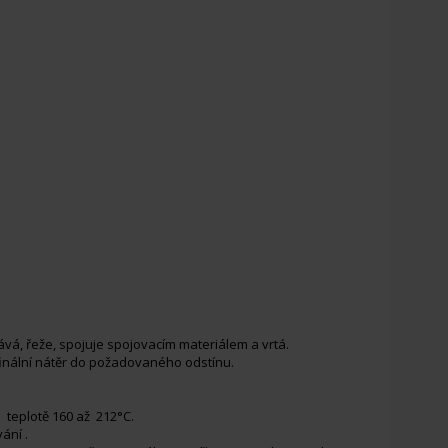
vá, řeže, spojuje spojovacím materiálem a vrtá.
finální nátěr do požadovaného odstínu.
i teplotě 160 až 212°C.
ání .