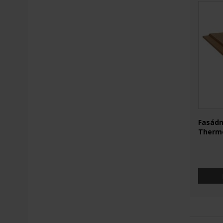
Fasádn
Therm
cena z