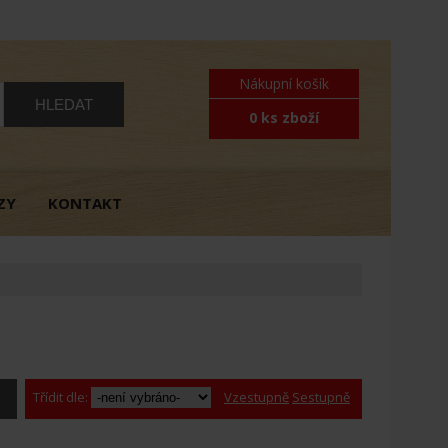
Nákupní košík
0 ks zboží
ZY
KONTAKT
Třídit dle:
Vzestupně
Sestupně