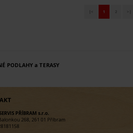
|<
1
2
>|
É PODLAHY a TERASY
AKT
SERVIS PŘÍBRAM s.r.o.
Balonkou 268, 261 01 Příbram
 28181158