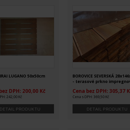
IRAI LUGANO 50x50cm
BOROVICE SEVERSKÁ 28x146
- terasové prkno impregn
hnědé
bez DPH: 200,00 Kč
Cena bez DPH: 305,37 K
PH: 242,00 Kč
Cena s DPH: 369,50 Kč
DETAIL PRODUKTU
DETAIL PRODUKTU