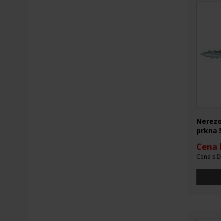
Nerezo
prkna 
Cena 
Cena s D