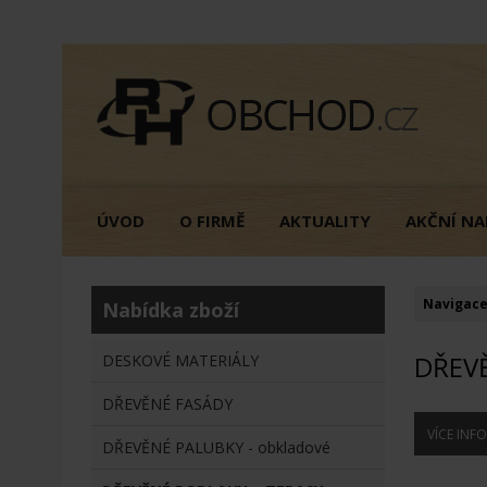
ÚVOD
O FIRMĚ
AKTUALITY
AKČNÍ NA
Navigace
Nabídka zboží
DŘEV
DESKOVÉ MATERIÁLY
DŘEVĚNÉ FASÁDY
VÍCE INF
DŘEVĚNÉ PALUBKY - obkladové