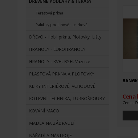
DŘEVĚNÉ PODLAHY a TERASY
Terasová prkna
Palubky podlahové - smrkové
DŘEVO - Hobl. prkna, Plotovky, Lišty
HRANOLY - EUROHRANOLY
HRANOLY - KVH, BSH, Vaznice
PLASTOVÁ PRKNA A PLOTOVKY
BANGK
KLIKY INTERIÉROVÉ, VCHODOVÉ
Cena 
KOTEVNÍ TECHNIKA, TURBOŠROUBY
Cena s D
KOVÁNÍ MACO
MADLA NA ZÁBRADLÍ
NÁŘADÍ A NÁSTROJE