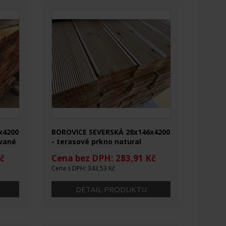
x4200
BOROVICE SEVERSKÁ 28x146x4200
ované
- terasové prkno natural
č
Cena bez DPH: 283,91 Kč
Cena s DPH: 343,53 Kč
DETAIL PRODUKTU