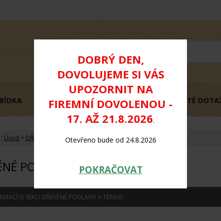
DOBRÝ DEN,
DOVOLUJEME SI VÁS
UPOZORNIT NA
BÍDKA
OBCHODNÍ PODMÍNKY
GDPR
ČASTÉ DOTA
FIREMNÍ DOVOLENOU -
17. AŽ 21.8.2026
.
:
Úvod
>
DŘEVĚNÉ PODLAHY a TERASY
Otevřeno bude od 24.8.2026
ĚNÉ PODLAHY A TERASY
POKRAČOVAT
ORMACÍ O SEKCI DŘEVĚNÉ PODLAHY A TERASY