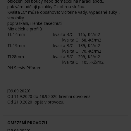
obložení psí boudy nebo domečku na nářadí apod.,
pak vám udělají palubky C dobrou službu.
Kvalita „C“ může obsahovat viditelné vady, vypadané suky ,
smolníky
popraskání, i lehké zašednutí.
Mix délek a profilů
Tl. 14mm kvalita B/C 115,-Kč/m2
kvalita C 58,-Kč/m2
Tl. 19mm kvalita B/C 139,-Kč/m2
kvalita C 70,-Kč/m2
Tl.28mm kvalita B/C 209,-Kč/m2
kvalita C 105,-Kč/m2
RH Servis Příbram
[09.09.2020]
Od 11.9.2020 do 18.9.2020 firemní dovolená.
Od 21.9.2020 opět v provozu.
OMEZENÍ PROVOZU
[15.06.2020]