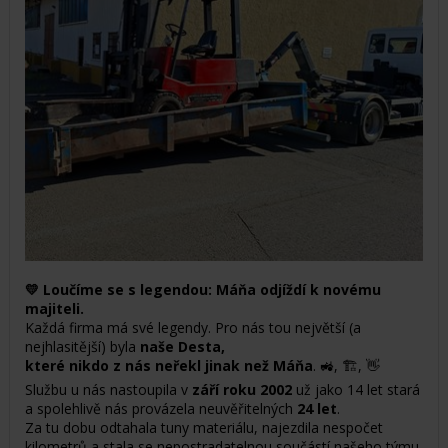
💛
Loučíme se s legendou: Máňa odjíždí k novému
majiteli.
Každá firma má své legendy. Pro nás tou největší (a
nejhlasitější) byla
naše Desta,
které nikdo z nás neřekl jinak než Máňa
. 🚜, 🏗️, 👋
Službu u nás nastoupila v
září roku 2002
už jako 14 let stará
a spolehlivě nás provázela neuvěřitelných
24 let
.
Za tu dobu odtahala tuny materiálu, najezdila nespočet
kilometrů a stala se nepostradatelnou součástí našeho týmu.