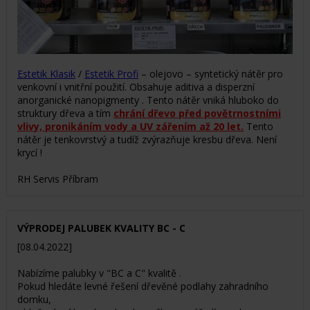
Estetik Klasik
/
Estetik Profi
– olejovo – syntetický nátěr pro
venkovní i vnitřní použití. Obsahuje aditiva a disperzní
anorganické nanopigmenty . Tento nátěr vniká hluboko do
struktury dřeva a tím
chrání dřevo před povětrnostními
vlivy, pronikáním vody a UV zářením až 20 let.
Tento
nátěr je tenkovrstvý a tudíž zvýrazňuje kresbu dřeva. Není
krycí !
RH Servis Příbram
VÝPRODEJ PALUBEK KVALITY BC - C
[08.04.2022]
Nabízíme palubky v "BC a C" kvalitě .
Pokud hledáte levné řešení dřevěné podlahy zahradního
domku,