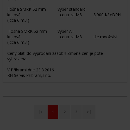
Fošna SMRK 52 mm Výběr standard
kusově cena za M3 8.900 Kč+DPH
( cca 6 m3 )
Fošna SMRK 52 mm Výběr A+
kusově cena za M3 dle množství
( cca 6 m3 )
Ceny platí do vyprodání zásob!!! Změna cen je poté
vyhrazena.
V Příbrami dne 23.3.2016
RH Servis Příbram,s.r.o.
|<
1
2
3
>|