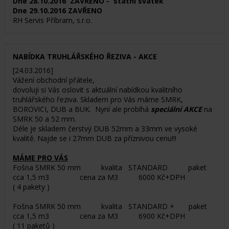
Dne 28.10.2016 ZAVŘENO - státní svátek
Dne 29.10.2016 ZAVŘENO
RH Servis Příbram, s.r.o.
NABÍDKA TRUHLÁŘSKÉHO ŘEZIVA - AKCE
[24.03.2016]
Vážení obchodní přátele,
dovoluji si Vás oslovit s aktuální nabídkou kvalitního
truhlářského řeziva. Skladem pro Vás máme SMRK,
BOROVICI, DUB a BUK. Nyní ale probíhá
speciální AKCE
na
SMRK 50 a 52 mm.
Déle je skladem čerstvý DUB 52mm a 33mm ve vysoké
kvalitě. Najde se i 27mm DUB za příznivou cenu!!!
MÁME PRO VÁS
Fošna SMRK 50 mm kvalita STANDARD paket
cca 1,5 m3 cena za M3 6000 Kč+DPH
( 4 pakety )
Fošna SMRK 50 mm kvalita STANDARD + paket
cca 1,5 m3 cena za M3 6900 Kč+DPH
( 11 paketů )