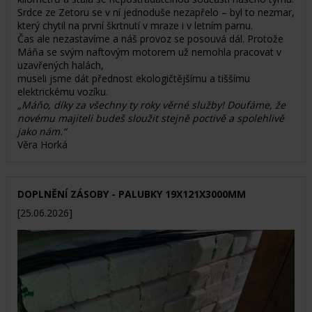
Srdce ze Zetoru se v ní jednoduše nezapřelo – byl to nezmar,
který chytil na první škrtnutí v mraze i v letním parnu.
Čas ale nezastavíme a náš provoz se posouvá dál. Protože
Máňa se svým naftovým motorem už nemohla pracovat v
uzavřených halách,
museli jsme dát přednost ekologičtějšímu a tiššímu
elektrickému vozíku.
„Máňo, díky za všechny ty roky věrné služby! Doufáme, že
novému majiteli budeš sloužit stejně poctivě a spolehlivě
jako nám.“
Věra Horká
DOPLNĚNÍ ZÁSOBY - PALUBKY 19X121X3000MM
[25.06.2026]