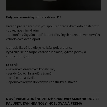
Polyuretanové lepidlo na dřevo D4
Určeno pro lepení plošných spojů s požadavkem odolnosti proti:
- povětrnostním vlivům
- teplotním výkyvům např. lepení dřevěných kazet do venkovních
vchodových dveří apod.
Jednosložkové lepidlo je na bázi polyuretanu.
Vytvrzuje se absorpcí vzdušné vlhkosti, vytváří pevný a
vodovzdorný spoj.
Lepení:
- veškerých dřevěných konstrukcí,
- sendvičových hranolů a trámů,
- rámů oken a dveří,
- lepení veškerých dřevěných konstrukcí a staveb.
NOVĚ NASKLADNĚNÉ ZBOŽÍ: SPÁROVKY SMRK/BOROVICE,
PALUBKY, KVH HRANOLY, HOBLOVANÁ PRKNA