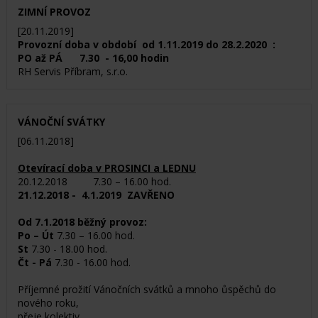
ZIMNÍ PROVOZ
[20.11.2019]
Provozní doba v období od 1.11.2019 do 28.2.2020 :
PO až PÁ 7.30 - 16,00 hodin
RH Servis Příbram, s.r.o.
VÁNOČNÍ SVÁTKY
[06.11.2018]
Otevírací doba v PROSINCI a LEDNU
20.12.2018 7.30 – 16.00 hod.
21.12.2018 - 4.1.2019 ZAVŘENO
Od 7
.1.2018 běžný provoz:
Po – Út
7.30 – 16.00 hod.
St
7.30 - 18.00 hod.
Čt - Pá
7.30 - 16.00 hod.
Příjemné prožití Vánočních svátků a mnoho ůspěchů do
nového roku,
přeje kolektiv