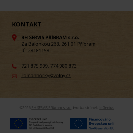
KONTAKT
RH SERVIS PŘÍBRAM s.r.o.
Za Balonkou 268, 261 01 Příbram
IČ: 28181158
721 875 999, 774 980 873
romanhorky@volny.cz
©
2026
RH SERVIS Příbram s.r.o.
, tvorba stránek:
InGenius