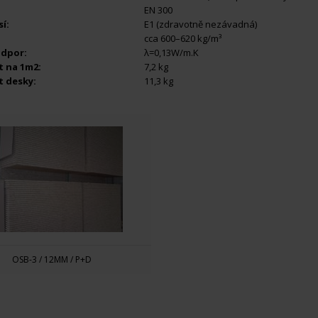
EN 300
í:
E1 (zdravotně nezávadná)
cca 600–620 kg/m³
odpor:
λ=0,13W/m.K
 na 1m2:
7,2 kg
 desky:
11,3 kg
OSB-3 / 12MM / P+D