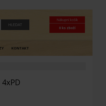
Nákupní košík
0 ks zboží
ZY
KONTAKT
- 4xPD