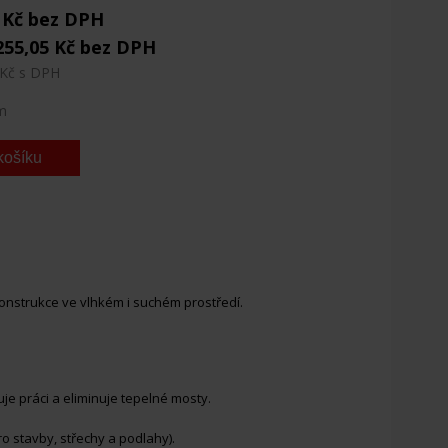
4 Kč bez DPH
255,05 Kč bez DPH
 Kč s DPH
m
nstrukce ve vlhkém i suchém prostředí.
e práci a eliminuje tepelné mosty.
ro stavby, střechy a podlahy).