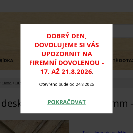
DOBRÝ DEN,
DOVOLUJEME SI VÁS
UPOZORNIT NA
BÍDKA
OBCHODNÍ PODMÍNKY
GDPR
ČASTÉ DOTA
FIREMNÍ DOVOLENOU -
17. AŽ 21.8.2026
.
:
Úvod
>
DESKOVÉ MATERIÁLY
>
OSB desky
Otevřeno bude od 24.8.2026
 desky 12 mm - 2500x675mm 
POKRAČOVAT
Technický popis produktu