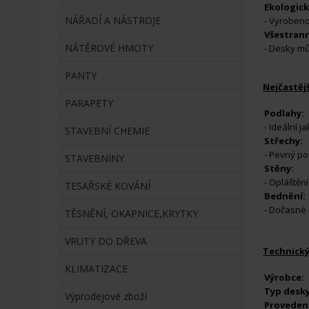
Ekologick
NÁŘADÍ A NÁSTROJE
- Vyrobeno
Všestran
NÁTĚROVÉ HMOTY
- Desky mů
PANTY
Nejčastějš
PARAPETY
Podlahy:
- Ideální j
STAVEBNÍ CHEMIE
Střechy:
- Pevný pod
STAVEBNINY
Stěny:
- Opláštěn
TESAŘSKÉ KOVÁNÍ
Bednění:
- Dočasné 
TĚSNĚNÍ, OKAPNICE,KRYTKY
VRUTY DO DŘEVA
Technický
KLIMATIZACE
Výrobce:
Typ desky
Výprodejové zboží
Provedení