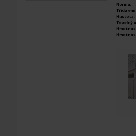
Norma:
Třída emis
Hustota:
Tepelný 
Hmotnost
Hmotnost