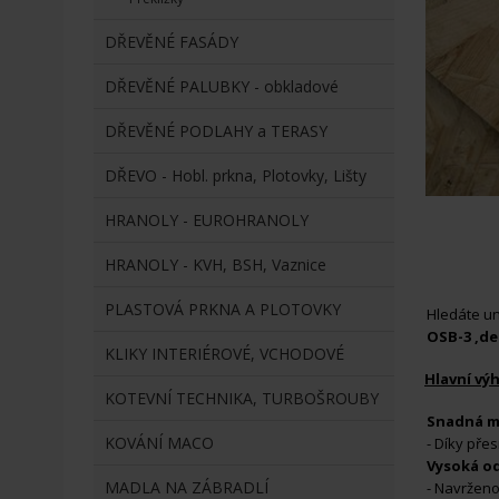
DŘEVĚNÉ FASÁDY
DŘEVĚNÉ PALUBKY - obkladové
DŘEVĚNÉ PODLAHY a TERASY
DŘEVO - Hobl. prkna, Plotovky, Lišty
HRANOLY - EUROHRANOLY
HRANOLY - KVH, BSH, Vaznice
PLASTOVÁ PRKNA A PLOTOVKY
Hledáte un
OSB-3 ,de
KLIKY INTERIÉROVÉ, VCHODOVÉ
Hlavní vý
KOTEVNÍ TECHNIKA, TURBOŠROUBY
Snadná m
KOVÁNÍ MACO
- Díky pře
Vysoká od
MADLA NA ZÁBRADLÍ
- Navrženo