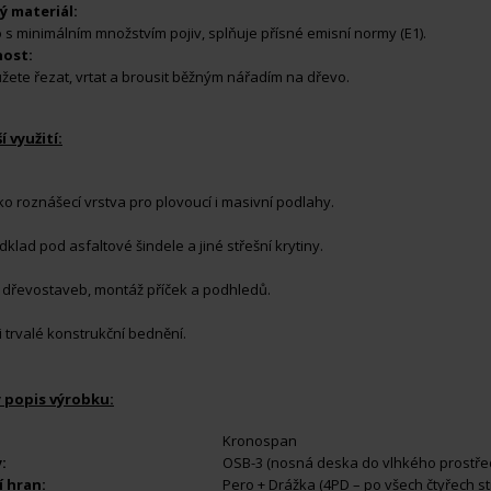
ý materiál:
 s minimálním množstvím pojiv, splňuje přísné emisní normy (E1).
nost:
žete řezat, vrtat a brousit běžným nářadím na dřevo.
í využití:
ako roznášecí vrstva pro plovoucí i masivní podlahy.
klad pod asfaltové šindele a jiné střešní krytiny.
í dřevostaveb, montáž příček a podhledů.
i trvalé konstrukční bednění.
 popis výrobku:
Kronospan
:
OSB-3 (nosná deska do vlhkého prostřed
 hran:
Pero + Drážka (4PD – po všech čtyřech s