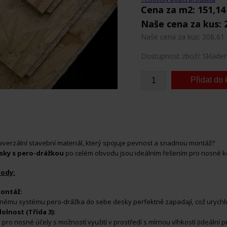
Cena za m2: 151,1
Naše cena za kus: 
Naše cena za kus: 308,61
Dostupnost zboží: Sklade
iverzální stavební materiál, který spojuje pevnost a snadnou montáž?
sky s pero-drážkou
po celém obvodu jsou ideálním řešením pro nosné ko
hody:
ontáž:
snému systému pero-drážka do sebe desky perfektně zapadají, což urychluj
olnost (Třída 3):
 pro nosné účely s možností využití v prostředí s mírnou vlhkostí (ideální p