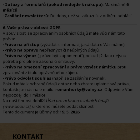
-Dotazy z formulářů (pokud nedojde k nákupu):
Maximálně
6
měsíců
.
-Zasílání newsletterů:
Do doby, než se zákazník z odběru odhlásí.
6. Vaše práva v oblasti GDPR
V souvislosti se zpracováním osobních údajů máte vůči nám tato
práva:
-Právo na přístup
(vyžádat si informaci, jaká data o Vás máme).
-Právo na opravu
nepřesných či neúplných údajů.
-Právo na výmaz
(„právo být zapomenut“), pokud již data nejsou
potřeba pro plnění zákona či smlouvy.
-Právo na omezení zpracování
a
právo vznést námitku
proti
zpracování z titulu oprávněného zájmu.
-Právo odvolat souhlas
(např. se zasíláním novinek).
Pokud máte k ochraně údajů dotaz nebo chcete uplatnit svá práva,
kontaktujte nás na e-mailu:
romanhorky@volny.cz
. Odpovíme Vám
nejpozději do 1 měsíce.
Na naši činnost dohlíží
Úřad pro ochranu osobních údajů
(www.uoou.cz)
, u kterého můžete podat stížnost.
Tento dokument je účinný od:
19. 5. 2026
KONTAKT