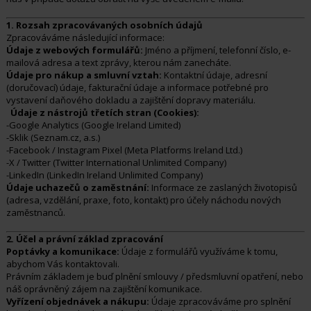
1. Rozsah zpracovávaných osobních údajů
Zpracováváme následující informace:
Údaje z webových formulářů:
Jméno a příjmení, telefonní číslo, e-
mailová adresa a text zprávy, kterou nám zanecháte.
Údaje pro nákup a smluvní vztah:
Kontaktní údaje, adresní
(doručovací) údaje, fakturační údaje a informace potřebné pro
vystavení daňového dokladu a zajištění dopravy materiálu.
Údaje z nástrojů třetích stran (Cookies):
-Google Analytics (Google Ireland Limited)
-Sklik (Seznam.cz, a.s.)
-Facebook / Instagram Pixel (Meta Platforms Ireland Ltd.)
-X / Twitter (Twitter International Unlimited Company)
-LinkedIn (LinkedIn Ireland Unlimited Company)
Údaje uchazečů o zaměstnání:
Informace ze zaslaných životopisů
(adresa, vzdělání, praxe, foto, kontakt) pro účely náchodu nových
zaměstnanců.
2. Účel a právní základ zpracování
Poptávky a komunikace:
Údaje z formulářů využíváme k tomu,
abychom Vás kontaktovali.
Právním základem je buď plnění smlouvy / předsmluvní opatření, nebo
náš oprávněný zájem na zajištění komunikace.
Vyřízení objednávek a nákupu:
Údaje zpracováváme pro splnění