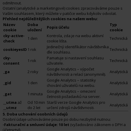
odmítnout.
Ostatní (analytické a marketingové) cookies zpracováváme pouze s
Vaším souhlasem, který můžete v patičce webu kdykoliv odvolat.
Přehled nejdůležitějších cookies na našem webu:
Název
Doba
Typ
Popis účelu
cookie
uložení
cookie
cky-active-
Kontrola, zda je na webu aktivní
1 den
Technická
check
cookie lišta.
Jedinečný identifikátor návštěvníka
cookieyesID
1 rok
Technická
dle souhlasu.
cky-
Pamatuje si nastavení souhlasu
1 rok
Technická
consent
uživatele.
Google Analytics – výpočet
_ga
2 roky
Analytická
návštěvnosti a relací (anonymně).
Google Analytics – statistiky
_gid
1 den
Analytická
chování uživatelů na webu.
Google Analytics – omezení
_gat
1 minuta
Analytická
četnosti požadavků na server.
__utma
až
Od 10 min
Starší verze Google Analytics pro
Analytická
__utmz
do 2 let
určení zdrojů návštěvnosti.
5. Doba uchování osobních údajů
Osobní údaje uchováváme pouze po dobu nezbytně nutnou:
-Fakturační a smluvní údaje:
10 let
(vyžadováno zákonem o DPH a
účetnictví).