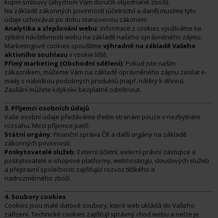
kupní smlouvy (abychom Vám doručili objednané zboží).
Na základě zákonných povinností (účetnictví a daně) musíme tyto
údaje uchovávat po dobu stanovenou zákonem.
Analytika a zlepšování webu:
Informace z cookies využíváme ke
zjištění návštěvnosti webu na základě našeho oprávněného zájmu.
Marketingové cookies spouštíme
výhradně na základě Vašeho
aktivního souhlasu
v cookie liště.
Přímý marketing (Obchodní sdělení):
Pokud jste naším
zákazníkem, můžeme Vám na základě oprávněného zájmu zasílat e-
maily s nabídkou podobných produktů (např. nátěry k dřevu).
Zasílání můžete kdykoliv bezplatně odmítnout.
3. Příjemci osobních údajů
Vaše osobní údaje předáváme třetím stranám pouze v nezbytném
rozsahu. Mezi příjemce patří:
Státní orgány:
Finanční správa ČR a další orgány na základě
zákonných povinností.
Poskytovatelé služeb:
Externí účetní, externí právní zástupce a
poskytovatelé e-shopové platformy, webhostingu, cloudových služeb
a přepravní společnosti zajišťující rozvoz těžkého a
nadrozměrného zboží.
4. Soubory cookies
Cookies jsou malé datové soubory, které web ukládá do Vašeho
zařízení. Technické cookies zajišťují správný chod webu a nelze je