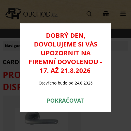
KATEGORIE PRODUKTŮ
DOBRÝ DEN,
DOVOLUJEME SI VÁS
Navigace:
Úvod
>
Výprodejové zboží
UPOZORNIT NA
FIREMNÍ DOVOLENOU -
CARDIF - NEREZ na klíč
17. AŽ 21.8.2026
.
PRODUKT JIŽ NENÍ K
Otevřeno bude od 24.8.2026
DISPOZICI
POKRAČOVAT