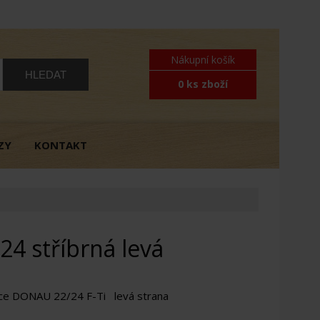
Nákupní košík
0 ks zboží
ZY
KONTAKT
4 stříbrná levá
ce DONAU 22/24 F-Ti levá strana