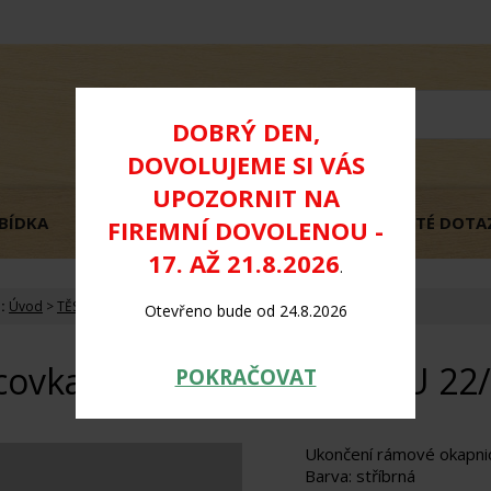
DOBRÝ DEN,
DOVOLUJEME SI VÁS
UPOZORNIT NA
BÍDKA
OBCHODNÍ PODMÍNKY
GDPR
ČASTÉ DOTA
FIREMNÍ DOVOLENOU -
17. AŽ 21.8.2026
.
:
Úvod
>
TĚSNĚNÍ, OKAPNICE,KRYTKY
Otevřeno bude od 24.8.2026
ovka pro okapnici DONAU 22/2
POKRAČOVAT
Ukončení rámové okapni
Barva: stříbrná