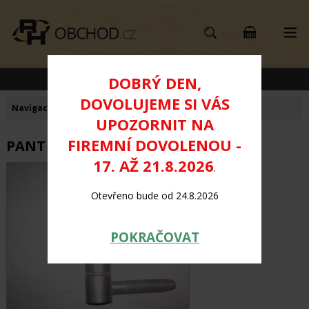
KATEGORIE PRODUKTŮ
DOBRÝ DEN,
DOVOLUJEME SI VÁS
Navigace:
Úvod
>
PANTY
>
Typ 320 - OTLAV
UPOZORNIT NA
FIREMNÍ DOVOLENOU -
PANT typ 320 / 18mm - pomosazený
17. AŽ 21.8.2026
.
Otevřeno bude od 24.8.2026
POKRAČOVAT