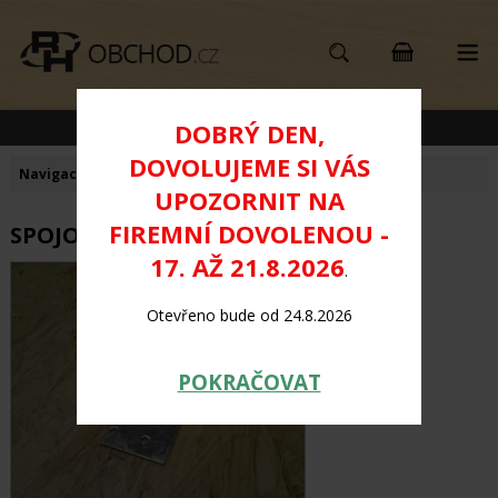
KATEGORIE PRODUKTŮ
DOBRÝ DEN,
DOVOLUJEME SI VÁS
Navigace:
Úvod
>
TESAŘSKÉ KOVÁNÍ
>
Spojovací desky
UPOZORNIT NA
FIREMNÍ DOVOLENOU -
SPOJOVACÍ DESKA 100x200mm
17. AŽ 21.8.2026
.
Otevřeno bude od 24.8.2026
POKRAČOVAT