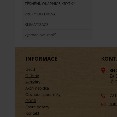
TĚSNĚNÍ, OKAPNICE,KRYTKY
VRUTY DO DŘEVA
KLIMATIZACE
Výprodejové zboží
INFORMACE
KONT
Úvod
RH 
O firmě
Za 
IČ:
Aktuality
Akční nabídka
Obchodní podmínky
721
GDPR
rom
Časté dotazy
Kontakt