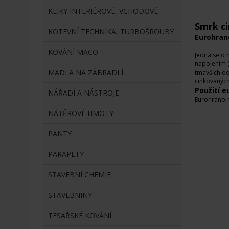
KLIKY INTERIÉROVÉ, VCHODOVÉ
Smrk c
KOTEVNÍ TECHNIKA, TURBOŠROUBY
Eurohran
KOVÁNÍ MACO
Jedná se o 
napojením (
MADLA NA ZÁBRADLÍ
tmavších ods
cinkovaných
Použití 
NÁŘADÍ A NÁSTROJE
Eurohranol t
NÁTĚROVÉ HMOTY
PANTY
PARAPETY
STAVEBNÍ CHEMIE
STAVEBNINY
TESAŘSKÉ KOVÁNÍ