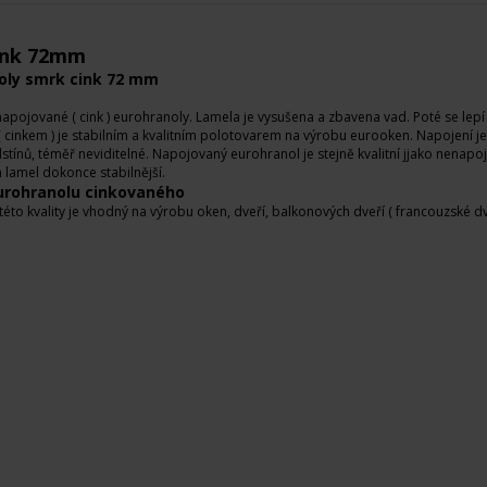
ink 72mm
oly smrk cink 72 mm
napojované ( cink ) eurohranoly. Lamela je vysušena a zbavena vad. Poté se lepí 
 cinkem ) je stabilním a kvalitním polotovarem na výrobu eurooken. Napojení je
tínů, téměř neviditelné. Napojovaný eurohranol je stejně kvalitní jjako nenapojovan
 lamel dokonce stabilnější.
eurohranolu cinkovaného
éto kvality je vhodný na výrobu oken, dveří, balkonových dveří ( francouzské dve