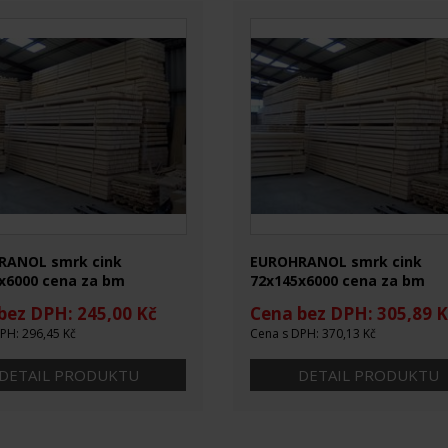
RANOL smrk cink
EUROHRANOL smrk cink
x6000 cena za bm
72x145x6000 cena za bm
bez DPH: 245,00 Kč
Cena bez DPH: 305,89 K
PH: 296,45 Kč
Cena s DPH: 370,13 Kč
DETAIL PRODUKTU
DETAIL PRODUKTU