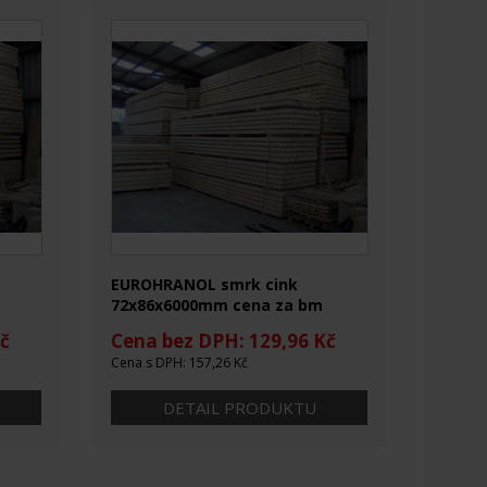
EUROHRANOL smrk cink
72x86x6000mm cena za bm
č
Cena bez DPH: 129,96 Kč
Cena s DPH: 157,26 Kč
DETAIL PRODUKTU