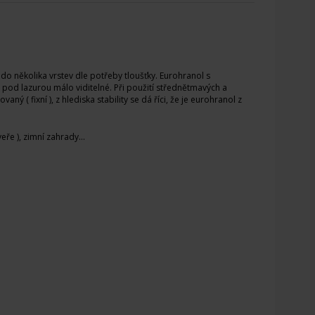
do několika vrstev dle potřeby tloušťky. Eurohranol s
 pod lazurou málo viditelné. Při použití střednětmavých a
ý ( fixní ), z hlediska stability se dá říci, že je eurohranol z
ře ), zimní zahrady...