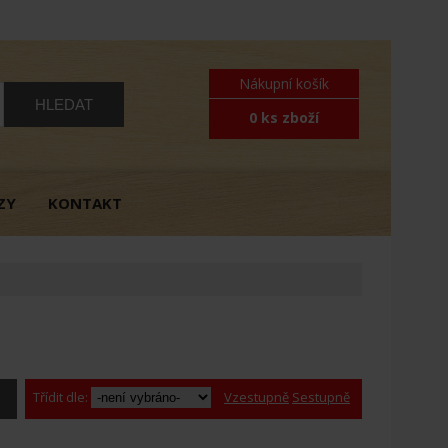
Nákupní košík
0 ks zboží
ZY
KONTAKT
Třídit dle:
Vzestupně
Sestupně