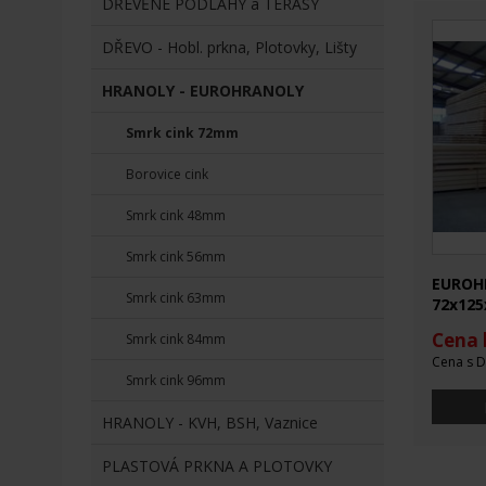
DŘEVĚNÉ PODLAHY a TERASY
DŘEVO - Hobl. prkna, Plotovky, Lišty
HRANOLY - EUROHRANOLY
Smrk cink 72mm
Borovice cink
Smrk cink 48mm
Smrk cink 56mm
EUROH
Smrk cink 63mm
72x125
Cena 
Smrk cink 84mm
Cena s D
Smrk cink 96mm
HRANOLY - KVH, BSH, Vaznice
PLASTOVÁ PRKNA A PLOTOVKY