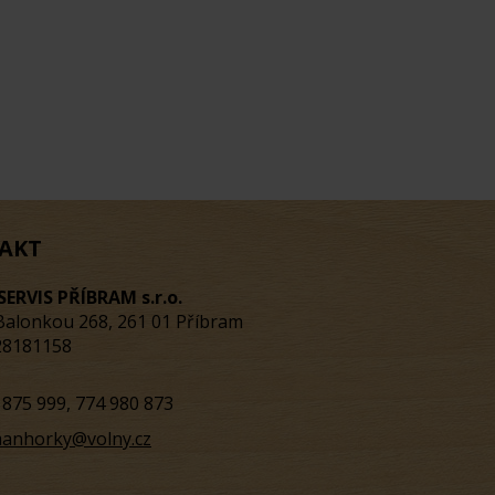
AKT
SERVIS PŘÍBRAM s.r.o.
Balonkou 268, 261 01 Příbram
 28181158
 875 999, 774 980 873
anhorky@volny.cz