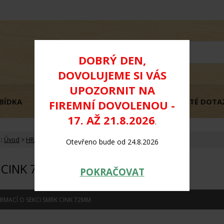
DOBRÝ DEN,
DOVOLUJEME SI VÁS
UPOZORNIT NA
BÍDKA
OBCHODNÍ PODMÍNKY
GDPR
ČASTÉ DOTA
FIREMNÍ DOVOLENOU -
17. AŽ 21.8.2026
.
:
Úvod
>
HRANOLY - EUROHRANOLY
>
Smrk cink 72mm
Otevřeno bude od 24.8.2026
 CINK 72MM
POKRAČOVAT
ORMACÍ O SEKCI SMRK CINK 72MM