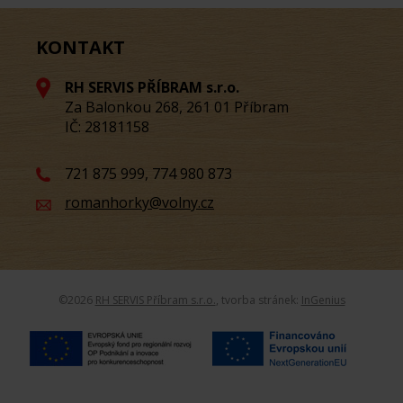
KONTAKT
RH SERVIS PŘÍBRAM s.r.o.
Za Balonkou 268, 261 01 Příbram
IČ: 28181158
721 875 999, 774 980 873
romanhorky@volny.cz
©
2026
RH SERVIS Příbram s.r.o.
, tvorba stránek:
InGenius