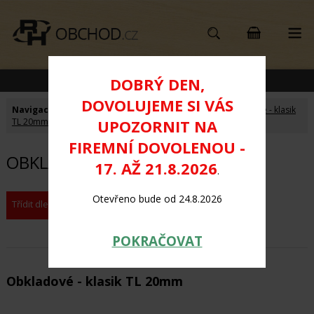
KATEGORIE PRODUKTŮ
DOBRÝ DEN,
DOVOLUJEME SI VÁS
Navigace:
Úvod
>
DŘEVĚNÉ PALUBKY - obkladové
>
Obkladové - klasik
UPOZORNIT NA
TL 20mm
FIREMNÍ DOVOLENOU -
OBKLADOVÉ - KLASIK TL 20MM
17. AŽ 21.8.2026
.
Otevřeno bude od 24.8.2026
Třídit dle:
Vzestupně
Sestupně
POKRAČOVAT
Obkladové - klasik TL 20mm